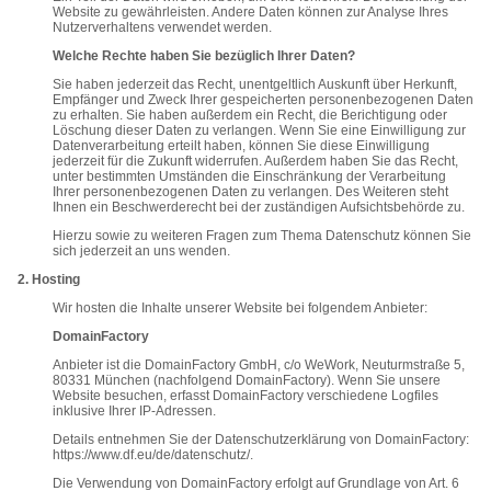
Website zu gewährleisten. Andere Daten können zur Analyse Ihres
Nutzerverhaltens verwendet werden.
Welche Rechte haben Sie bezüglich Ihrer Daten?
Sie haben jederzeit das Recht, unentgeltlich Auskunft über Herkunft,
Empfänger und Zweck Ihrer gespeicherten personenbezogenen Daten
zu erhalten. Sie haben außerdem ein Recht, die Berichtigung oder
Löschung dieser Daten zu verlangen. Wenn Sie eine Einwilligung zur
Datenverarbeitung erteilt haben, können Sie diese Einwilligung
jederzeit für die Zukunft widerrufen. Außerdem haben Sie das Recht,
unter bestimmten Umständen die Einschränkung der Verarbeitung
Ihrer personenbezogenen Daten zu verlangen. Des Weiteren steht
Ihnen ein Beschwerderecht bei der zuständigen Aufsichtsbehörde zu.
Hierzu sowie zu weiteren Fragen zum Thema Datenschutz können Sie
sich jederzeit an uns wenden.
2. Hosting
Wir hosten die Inhalte unserer Website bei folgendem Anbieter:
DomainFactory
Anbieter ist die DomainFactory GmbH, c/o WeWork, Neuturmstraße 5,
80331 München (nachfolgend DomainFactory). Wenn Sie unsere
Website besuchen, erfasst DomainFactory verschiedene Logfiles
inklusive Ihrer IP-Adressen.
Details entnehmen Sie der Datenschutzerklärung von DomainFactory:
https://www.df.eu/de/datenschutz/.
Die Verwendung von DomainFactory erfolgt auf Grundlage von Art. 6