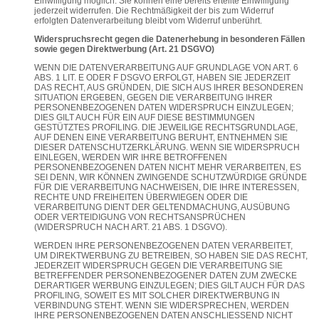
Einwilligung möglich. Sie können eine bereits erteilte Einwilligung
jederzeit widerrufen. Die Rechtmäßigkeit der bis zum Widerruf
erfolgten Datenverarbeitung bleibt vom Widerruf unberührt.
Widerspruchsrecht gegen die Datenerhebung in besonderen Fällen
sowie gegen Direktwerbung (Art. 21 DSGVO)
WENN DIE DATENVERARBEITUNG AUF GRUNDLAGE VON ART. 6
ABS. 1 LIT. E ODER F DSGVO ERFOLGT, HABEN SIE JEDERZEIT
DAS RECHT, AUS GRÜNDEN, DIE SICH AUS IHRER BESONDEREN
SITUATION ERGEBEN, GEGEN DIE VERARBEITUNG IHRER
PERSONENBEZOGENEN DATEN WIDERSPRUCH EINZULEGEN;
DIES GILT AUCH FÜR EIN AUF DIESE BESTIMMUNGEN
GESTÜTZTES PROFILING. DIE JEWEILIGE RECHTSGRUNDLAGE,
AUF DENEN EINE VERARBEITUNG BERUHT, ENTNEHMEN SIE
DIESER DATENSCHUTZERKLÄRUNG. WENN SIE WIDERSPRUCH
EINLEGEN, WERDEN WIR IHRE BETROFFENEN
PERSONENBEZOGENEN DATEN NICHT MEHR VERARBEITEN, ES
SEI DENN, WIR KÖNNEN ZWINGENDE SCHUTZWÜRDIGE GRÜNDE
FÜR DIE VERARBEITUNG NACHWEISEN, DIE IHRE INTERESSEN,
RECHTE UND FREIHEITEN ÜBERWIEGEN ODER DIE
VERARBEITUNG DIENT DER GELTENDMACHUNG, AUSÜBUNG
ODER VERTEIDIGUNG VON RECHTSANSPRÜCHEN
(WIDERSPRUCH NACH ART. 21 ABS. 1 DSGVO).
WERDEN IHRE PERSONENBEZOGENEN DATEN VERARBEITET,
UM DIREKTWERBUNG ZU BETREIBEN, SO HABEN SIE DAS RECHT,
JEDERZEIT WIDERSPRUCH GEGEN DIE VERARBEITUNG SIE
BETREFFENDER PERSONENBEZOGENER DATEN ZUM ZWECKE
DERARTIGER WERBUNG EINZULEGEN; DIES GILT AUCH FÜR DAS
PROFILING, SOWEIT ES MIT SOLCHER DIREKTWERBUNG IN
VERBINDUNG STEHT. WENN SIE WIDERSPRECHEN, WERDEN
IHRE PERSONENBEZOGENEN DATEN ANSCHLIESSEND NICHT